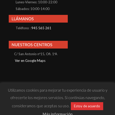
Lunes-Viernes: 10:00-22:00
Sábados: 10:00-14:00
Teléfono :
945 565 261
C/ San Antonio nº15, Ofi. 1ºA
Ver en Google Maps
Utilizamos cookies para mejorar tu experiencia de usuario y
© Konnos Business School S.L · Todos los derechos reservados |
ofrecerte los mejores servicios. Si continúas navegando,
· Política de Privacidad
· Política de Cookies
· Aviso Legal
· Sitio
consideramos que aceptas su uso.
Estoy de acuerdo
web desarrollado por
Reactiva Online
Más información