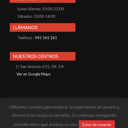
Lunes-Viernes: 10:00-22:00
Sábados: 10:00-14:00
Teléfono :
945 565 261
C/ San Antonio nº15, Ofi. 1ºA
Ver en Google Maps
Utilizamos cookies para mejorar tu experiencia de usuario y
© Konnos Business School S.L · Todos los derechos reservados |
ofrecerte los mejores servicios. Si continúas navegando,
· Política de Privacidad
· Política de Cookies
· Aviso Legal
· Sitio
consideramos que aceptas su uso.
Estoy de acuerdo
web desarrollado por
Reactiva Online