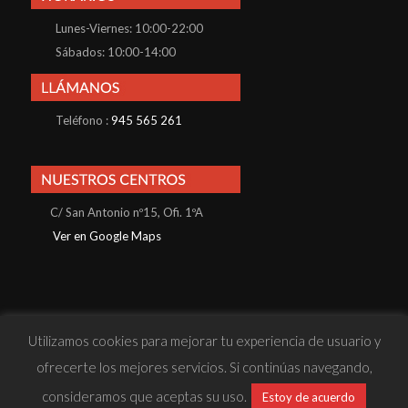
Lunes-Viernes: 10:00-22:00
Sábados: 10:00-14:00
Teléfono :
945 565 261
C/ San Antonio nº15, Ofi. 1ºA
Ver en Google Maps
Utilizamos cookies para mejorar tu experiencia de usuario y
© Konnos Business School S.L · Todos los derechos reservados |
ofrecerte los mejores servicios. Si continúas navegando,
· Política de Privacidad
· Política de Cookies
· Aviso Legal
· Sitio
consideramos que aceptas su uso.
Estoy de acuerdo
web desarrollado por
Reactiva Online