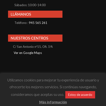
Sábados: 10:00-14:00
Teléfono :
945 565 261
C/ San Antonio nº15, Ofi. 1ºA
Ver en Google Maps
Utilizamos cookies para mejorar tu experiencia de usuario y
© Konnos Business School S.L · Todos los derechos reservados |
ofrecerte los mejores servicios. Si continúas navegando,
· Política de Privacidad
· Política de Cookies
· Aviso Legal
· Sitio
consideramos que aceptas su uso.
Estoy de acuerdo
web desarrollado por
Reactiva Online
Más información