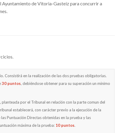
el Ayuntamiento de Vitoria-Gasteiz para concurrir a
nes.
cicios.
io. Consistirá en la realización de las dos pruebas obligatorias.
e
30 puntos
, debiéndose obtener para su superación un mínimo
st, planteada por el Tribunal en relación con la parte comun del
ibunal establecerá, con carácter previo a la ejecución de la
e las Puntuación Directas obtenidas en la prueba y las
Puntuación máxima de la prueba:
10 puntos
.