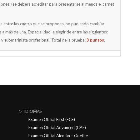
ones: (se deberá acreditar para presentarse al menos el carnet
 una entre las cuatro que se proponen, no pudiendo cambiar
 más de una. Especialidad, a elegir de entre las siguientes:
e y submarinista profesional. Total de la prueba:
3 puntos
.
▷ IDIOMAS
Exámen Oficial First (FCE)
Exámen Oficial Advanced (CAE)
Examen Oficial Alemán – Goethe