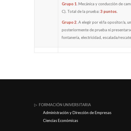
Grupo 1
. Mecánica y conducción de cami
C). Total de la prueba:
3 puntos
.
Grupo 2
. A elegir por el/la opositor/a,
posteriormente de prueba ni presentarse a
fontanería, electricidad, escalada/rescat
▷ FORMACIÓN UNIVERSITARIA
Administración y Dirección de Empresas
Ciencias Económicas