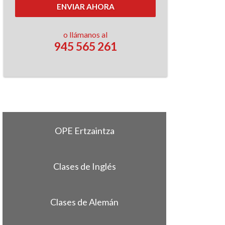
ENVIAR AHORA
o llámanos al
945 565 261
OPE Ertzaintza
Clases de Inglés
Clases de Alemán