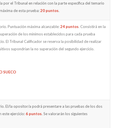
da por el Tribunal en relación con la parte especifica del temario
 máxima de esta prueba:
20 puntos
.
torio. Puntuación máxima alcanzable:
24 puntos
. Consistirá en la
o superación de los mínimos establecidos para cada prueba
o. El Tribunal Calificador se reserva la posibilidad de realizar
sitivos supondrían la no superación del segundo ejercicio.
O SUECO
orio. El/la opositor/a podrá presentare a las pruebas de los dos
 este ejercicio:
6 puntos
. Se valorarán los siguientes