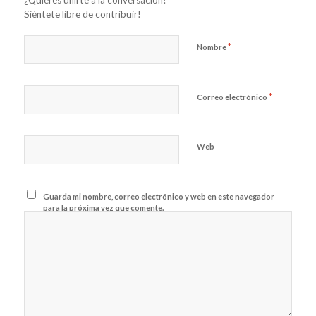
¿Quieres unirte a la conversación?
Siéntete libre de contribuir!
*
Nombre
*
Correo electrónico
Web
Guarda mi nombre, correo electrónico y web en este navegador
para la próxima vez que comente.